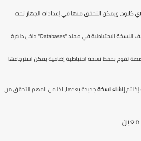
 آي كلاود، ويمكن التحقق منها في إعدادات الجهاز تحت
3. النسخة المحلية: على هواتف أندرويد، يُحفظ ملف النسخة الاحتياطية في مجلد "Databases" داخل ذاكرة
تخصصة تقوم بحفظ نسخة احتياطية إضافية يمكن استرجاعها
إذا تم
إنشاء نسخة
جديدة بعدها، لذا من المهم التحقق من
 معين