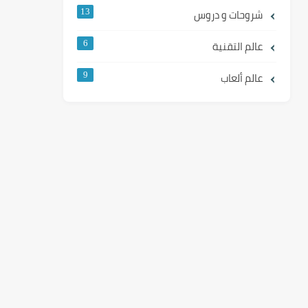
شروحات و دروس
13
عالم التقنية
6
عالم ألعاب
9