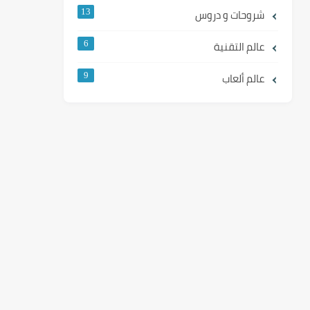
شروحات و دروس
13
عالم التقنية
6
عالم ألعاب
9