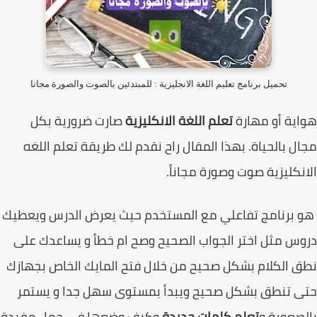
تحميل برنامج تعليم اللغة الانجليزية : للمبتدئين بالصوت والصورة مجانا
ية أو مهارة
تعلم اللغة الانكليزية
صارت ضرورية بكل
ل بالحياة. بهذا المقال راح نقدم لك طريقة
تعلم اللغه
نكليزية
صوت وصورة مجاناً.
برنامج تفاعلي مع المستخدم حيث يعرض الدرس ويعطيك
س مثل اختر الجواب الصحيح وصح ام خطأ و يساعدك على
 الكلام بشكل صحيح من خلال فتح المايك الخاص بجهازك
ى تنطق بشكل صحيح ويبدأ بمستوى سهل جدا و يستمر
صعوبة و
تعلم كلمات جديدة
وكيف وضعها في جمل مفيدة