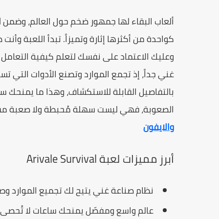
ألعاب البقاء لها جمهور ضخم حول العالم، وضمن
ا
كواحدة من أكثرها إثارة وتميزاً. تبدأ اللعبة وأ
وعليك الاعتماد على نفسك لتعلم كيفية التعامل مع
غني جداً، إذ تجمع الموارد وتصنع الأدوات التي ت
بالتفاصيل القابلة للاستكشاف، وهذا ما يمنحك ساع
الصعوبة، فهي ليست سهلة مُحبطة ولا صعبة مستحيلة، وتأ
والايفون
أبرز مميزات لعبة Arivale Survival
نظام صناعة غني يتيح لك تجميع الموارد وصن
عالم واسع ومفصّل يمنحك ساعات لا تُحصى