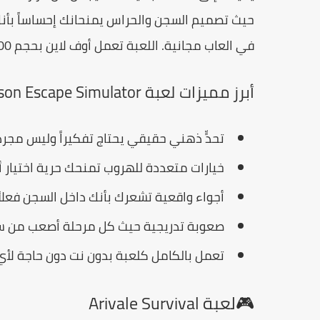
حيث تصميم السجن والحراس يمنحانك إحساساً بأنك د
في العاب مجانية. اللعبة تعمل أوف لاين بحجم 700 ميجابايت وتزداد صعوبة مع كل مرحلة.
أبرز مميزات لعبة Prison Escape Simulator
تحدٍّ ذهني حقيقي يحتاج تفكيراً وليس مجر
خيارات متعددة للهروب تمنحك حرية اختيار 
أجواء واقعية تشعرك بأنك داخل السجن فعلاً
صعوبة تدريجية حيث كل مرحلة أصعب من س
تعمل بالكامل كلعبة بدون نت دون حاجة لأي
🎮لعبة Arivale Survival