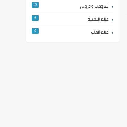
شروحات و دروس
13
عالم التقنية
6
عالم ألعاب
9