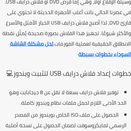
وسيلة الإقلاع أولًا، وهي إما قرص DVD أو فلاش درايف USB.
عصرنا الحالي باتت أغلب الأجهزة الحديثة لا تحتوي على
قارئ DVD، لذا أصبح فلاش درايف USB الخيار الأمثل والأسرع
أكثر شيوعًا. تجهيز هذا الفلاش بصورة صحيحة يُمثّل نقطة
نطلاق الحقيقية لعملية الفورمات.
لحل مشكلة الشاشة
سوداء بخطوات بسيطة
ت إعداد فلاش درايف USB لتثبيت ويندوز💻
توفير فلاش درايف بسعة لا تقل عن 8 جيجابايت وهو
لحد الأدنى اللازم لحمل ملفات نظام ويندوز كاملة.
الحصول على ملف ISO الخاص بويندوز من المصدر
لرسمي لمايكروسوفت لضمان الحصول على نسخة أصلية