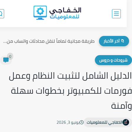
كيفية تغير الصوت لحظياً أثناء اللعب مراجعة برنامج VoiceWave ومميزاته
📁 آخر الأخبار
0
روحات و دروس
دليل الشامل لتثبيت النظام وعمل
رمات للكمبيوتر بخطوات سهلة
منة
الخفاجي للمعلوميات
يونيو 3, 2026