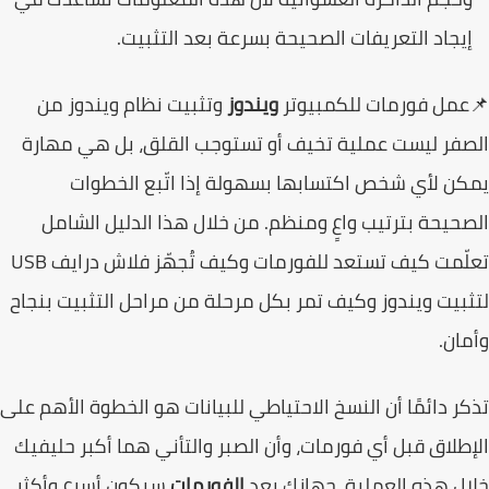
يجاد التعريفات الصحيحة بسرعة بعد التثبيت.
مل فورمات للكمبيوتر
ويندوز
وتثبيت نظام ويندوز من
فر ليست عملية تخيف أو تستوجب القلق، بل هي مهارة
ن لأي شخص اكتسابها بسهولة إذا اتّبع الخطوات
حيحة بترتيب واعٍ ومنظم. من خلال هذا الدليل الشامل
تعلّمت كيف تستعد للفورمات وكيف تُجهّز فلاش درايف USB
بيت ويندوز وكيف تمر بكل مرحلة من مراحل التثبيت بنجاح
ان.
ر دائمًا أن النسخ الاحتياطي للبيانات هو الخطوة الأهم على
طلاق قبل أي فورمات، وأن الصبر والتأني هما أكبر حليفيك
ل هذه العملية. جهازك بعد
الفورمات
سيكون أسرع وأكثر