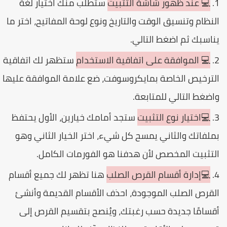
💻 عند ظهور شاشة التثبيت
ستُطلب منك اختيار لغة
لنظام وتنسيق الوقت والتاريخ ونوع لوحة المفاتيح، اختر ما
ناسبك ثم اضغط التالي.
💻 الموافقة على اتفاقية الاستخدام
ستظهر لك اتفاقية
لترخيص الخاصة بمايكروسوفت، ضع علامة الموافقة عليها
اضغط التالي للمتابعة.
💻اختيار نوع التثبيت
ستجد أمامك خيارين، الأول يحتفظ
ملفاتك والثاني يمسح كل شيء، اختر الخيار الثاني وهو
لتثبيت المخصص لأن هدفنا هو الفورمات الكامل.
💻إدارة أقسام القرص الصلب
هنا تظهر لك جميع أقسام
لقرص الصلب الموجودة، احذف الأقسام القديمة وأنشئ
قسامًا جديدة حسب رغبتك، ويُنصح بتقسيم القرص إلى