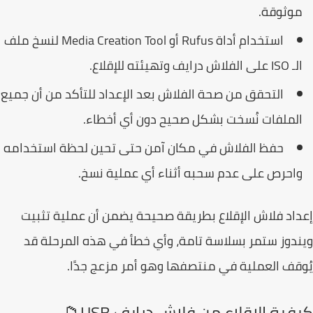
وثوقة.
استخدام أداة Rufus أو Media Creation Tool لنسخ ملف
 على الفلاش درايف وتهيئته للإقلاع.
التحقق من صحة الفلاش بعد الإعداد للتأكد من أن جميع
لملفات نُسخت بشكل صحيح دون أي أخطاء.
حفظ الفلاش في مكان آمن حتى تحين لحظة استخدامه
احرص على عدم سحبه أثناء أي عملية نسخ.
اد فلاش الإقلاع بطريقة صحيحة يضمن أن عملية تثبيت
دوز ستمر بسلاسة تامة، وأي خطأ في هذه المرحلة قد
قف العملية في منتصفها وهو أمر مزعج جدًا.
ية الإقلاع من فلاش درايف USB📁