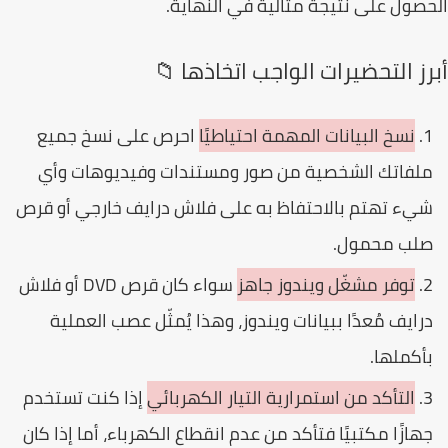
صول على نتيجة مثالية في النهاية.
رز التحضيرات الواجب اتخاذها 📁
نسخ البيانات المهمة احتياطيًا
احرص على نسخ جميع
لفاتك الشخصية من صور ومستندات وفيديوهات وأي
يء تهتم بالاحتفاظ به على فلاش درايف خارجي أو قرص
لب محمول.
توفر مشغّل ويندوز جاهز
سواء كان قرص DVD أو فلاش
رايف مُعدًا ببيانات ويندوز، وهذا يُمثّل عصب العملية
أكملها.
التأكد من استمرارية التيار الكهربائي
إذا كنت تستخدم
هازًا مكتبيًا فتأكد من عدم انقطاع الكهرباء، أما إذا كان